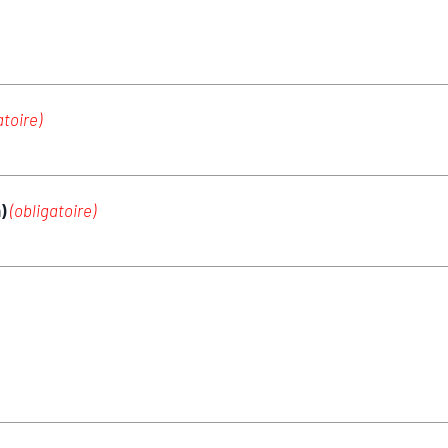
atoire)
m)
(obligatoire)