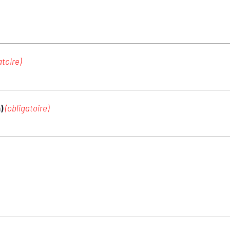
atoire)
m)
(obligatoire)