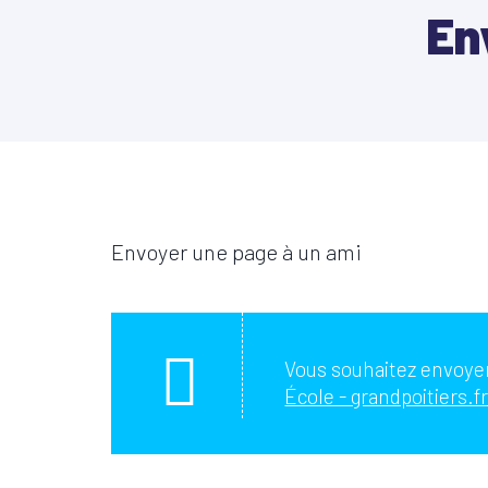
En
Envoyer une page à un ami
Vous souhaitez envoyer
École - grandpoitiers.f