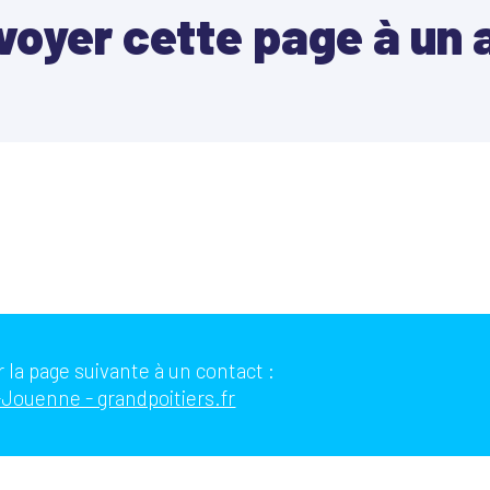
voyer cette page à un 
 la page suivante à un contact :
Jouenne - grandpoitiers.fr