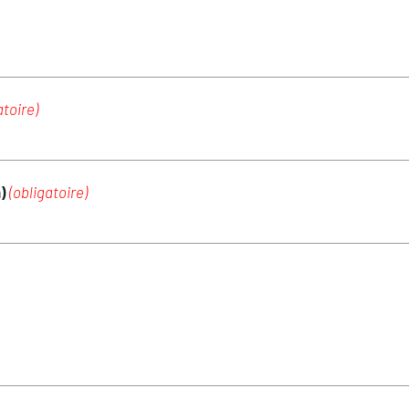
atoire)
m)
(obligatoire)