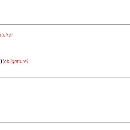
atoire)
m)
(obligatoire)