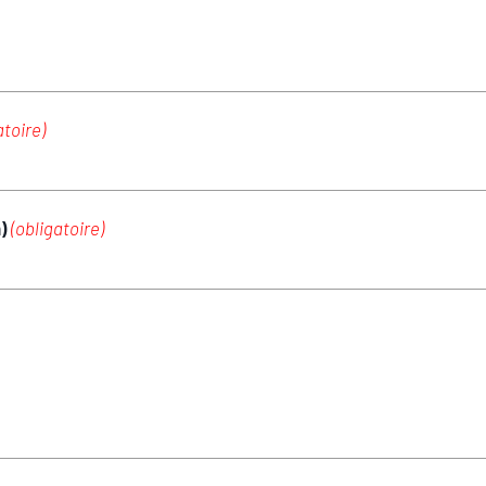
atoire)
m)
(obligatoire)