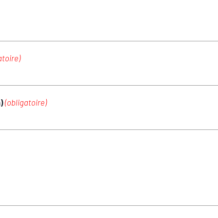
atoire)
m)
(obligatoire)