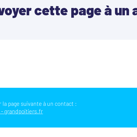
voyer cette page à un 
 la page suivante à un contact :
- grandpoitiers.fr