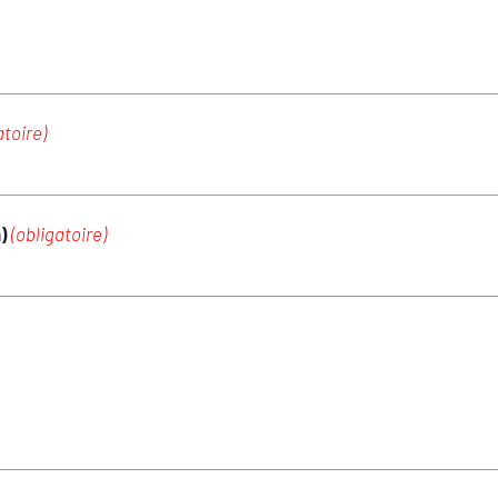
atoire)
m)
(obligatoire)