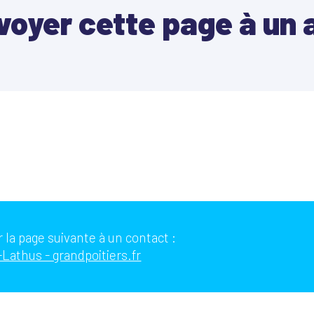
voyer cette page à un 
 la page suivante à un contact :
Lathus - grandpoitiers.fr