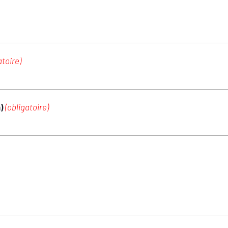
atoire)
m)
(obligatoire)