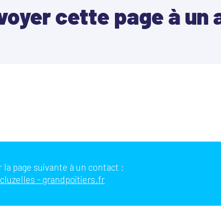
voyer cette page à un 
 la page suivante à un contact :
luzelles - grandpoitiers.fr