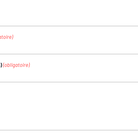
atoire)
m)
(obligatoire)