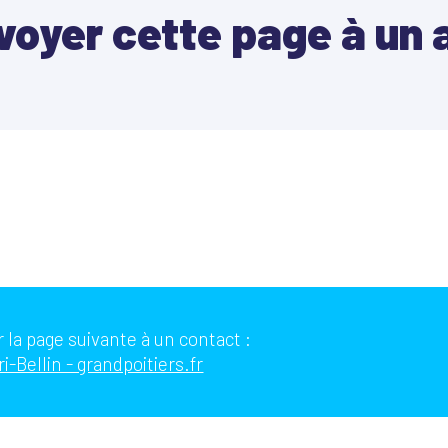
voyer cette page à un 
 la page suivante à un contact :
i-Bellin - grandpoitiers.fr