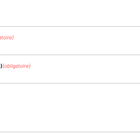
atoire)
m)
(obligatoire)