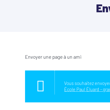
En
Envoyer une page à un ami
Vous souhaitez envoyer
École Paul Éluard - gra