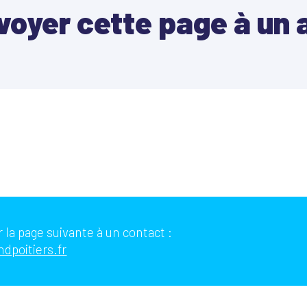
voyer cette page à un 
 la page suivante à un contact :
ndpoitiers.fr