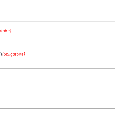
atoire)
m)
(obligatoire)