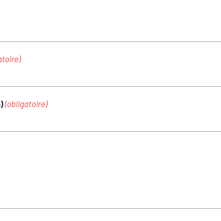
atoire)
m)
(obligatoire)