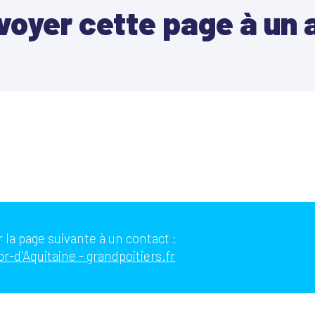
voyer cette page à un 
 la page suivante à un contact :
r-d'Aquitaine - grandpoitiers.fr