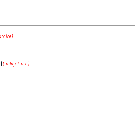
atoire)
m)
(obligatoire)