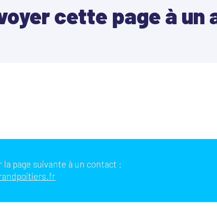
voyer cette page à un 
 la page suivante à un contact :
randpoitiers.fr