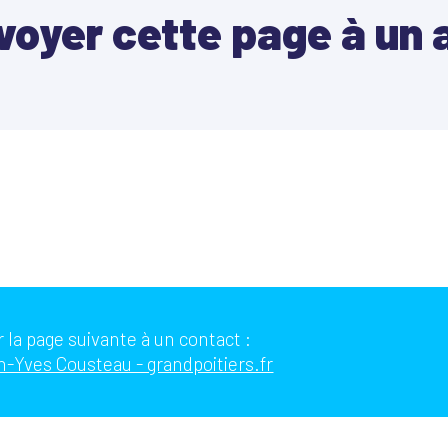
voyer cette page à un 
 la page suivante à un contact :
-Yves Cousteau - grandpoitiers.fr