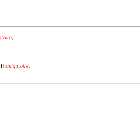
atoire)
m)
(obligatoire)