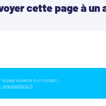
voyer cette page à un 
 la page suivante à un contact :
- grandpoitiers.fr