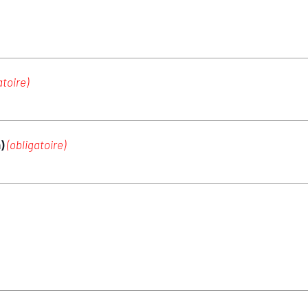
atoire)
m)
(obligatoire)