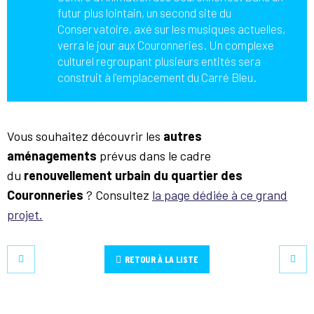
futur plus lointain, un second site du
Conservatoire, axé sur les musiques actuelles,
verra le jour aux Couronneries. Un complexe
culturel regroupant plusieurs entités sera
construit à l'emplacement du Carré Bleu.
Vous souhaitez découvrir les
autres
aménagements
prévus dans le cadre
du
renouvellement urbain du quartier des
Couronneries
? Consultez
la page dédiée à ce grand
projet.
RETOUR À LA LISTE