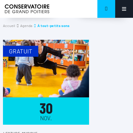
Accueil
Agenda
À tout-petits sons
GRATUIT
30
NOV.