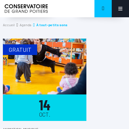
Accueil
Agenda
À tout-petits sons
GRATUIT
14
OCT.