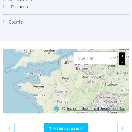
32 places
Courriel
+
−
©
les contributeurs d’OpenStreetMap
RETOUR À LA LISTE