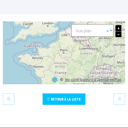
+
−
©
les contributeurs d’OpenStreetMap
RETOUR À LA LISTE