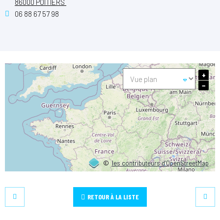
86000 POITIERS
06 88 67 57 98
+
−
©
les contributeurs d’OpenStreetMap
RETOUR À LA LISTE