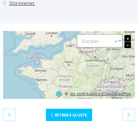
Site Internet
+
−
©
les contributeurs d’OpenStreetMap
RETOUR À LA LISTE